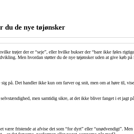
r du de nye tøjønsker
lke trøjer der er “seje”, eller hvilke bukser der “bare ikke føles rigti
s udvikling. Men hvordan støtter du de nye tøjønsker uden at give køb p
sig på. Det handler ikke kun om farver og snit, men om at høre til, vise
lvstændighed, men samtidig sikre, at det ikke bliver fanget i et jagt på 
t være fristende at afvise det som “for dyrt” eller “unødvendigt”. Men b