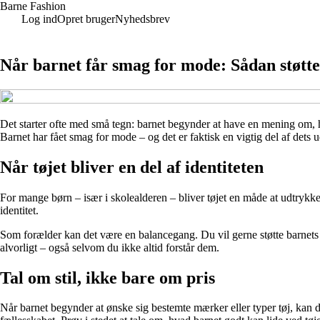
Barne Fashion
Log ind
Opret bruger
Nyhedsbrev
Når barnet får smag for mode: Sådan støtte
Det starter ofte med små tegn: barnet begynder at have en mening om, hvi
Barnet har fået smag for mode – og det er faktisk en vigtig del af det
Når tøjet bliver en del af identiteten
For mange børn – især i skolealderen – bliver tøjet en måde at udtrykke 
identitet.
Som forælder kan det være en balancegang. Du vil gerne støtte barnets se
alvorligt – også selvom du ikke altid forstår dem.
Tal om stil, ikke bare om pris
Når barnet begynder at ønske sig bestemte mærker eller typer tøj, kan de