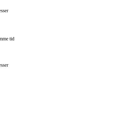
esser
amme tid
esser