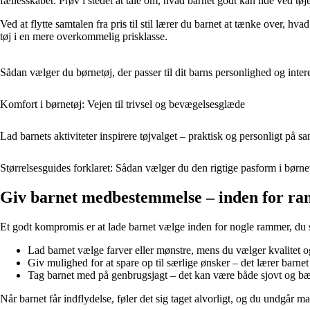
fællesskabet. Prøv i stedet at tale om, hvad barnet godt kan lide ved tø
Ved at flytte samtalen fra pris til stil lærer du barnet at tænke over, h
tøj i en mere overkommelig prisklasse.
Sådan vælger du børnetøj, der passer til dit barns personlighed og inter
Komfort i børnetøj: Vejen til trivsel og bevægelsesglæde
Lad barnets aktiviteter inspirere tøjvalget – praktisk og personligt på s
Størrelsesguides forklaret: Sådan vælger du den rigtige pasform i børne
Giv barnet medbestemmelse – inden for r
Et godt kompromis er at lade barnet vælge inden for nogle rammer, du sæt
Lad barnet vælge farver eller mønstre, mens du vælger kvalitet 
Giv mulighed for at spare op til særlige ønsker – det lærer barnet
Tag barnet med på genbrugsjagt – det kan være både sjovt og bæ
Når barnet får indflydelse, føler det sig taget alvorligt, og du undgår m