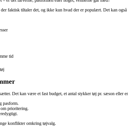
jet – er det farverne, pasformen eller noget, vennerne går med?
vad der faktisk tiltaler det, og ikke kun hvad der er populært. Det kan o
esser
amme tid
tøj
ammer
ter. Det kan være et fast budget, et antal stykker tøj pr. sæson eller e
og pasform.
 om prioritering.
redygtigt.
ange konflikter omkring tøjvalg.