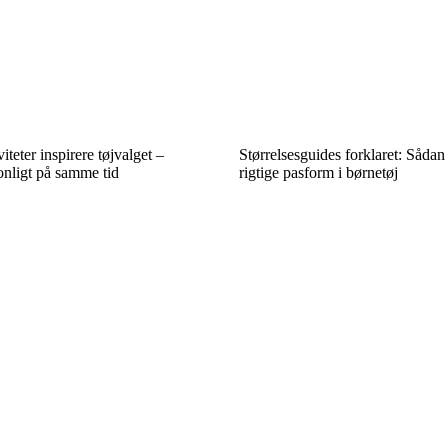
iteter inspirere tøjvalget –
Størrelsesguides forklaret: Såda
onligt på samme tid
rigtige pasform i børnetøj