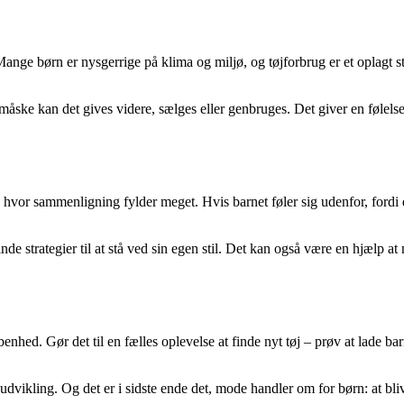
 børn er nysgerrige på klima og miljø, og tøjforbrug er et oplagt sted
måske kan det gives videre, sælges eller genbruges. Det giver en følelse
eår, hvor sammenligning fylder meget. Hvis barnet føler sig udenfor, ford
nde strategier til at stå ved sin egen stil. Det kan også være en hjælp a
benhed. Gør det til en fælles oplevelse at finde nyt tøj – prøv at lade b
 udvikling. Og det er i sidste ende det, mode handler om for børn: at blive