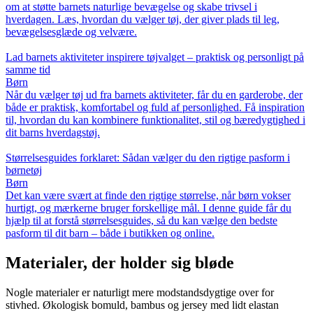
om at støtte barnets naturlige bevægelse og skabe trivsel i
hverdagen. Læs, hvordan du vælger tøj, der giver plads til leg,
bevægelsesglæde og velvære.
Lad barnets aktiviteter inspirere tøjvalget – praktisk og personligt på
samme tid
Børn
Når du vælger tøj ud fra barnets aktiviteter, får du en garderobe, der
både er praktisk, komfortabel og fuld af personlighed. Få inspiration
til, hvordan du kan kombinere funktionalitet, stil og bæredygtighed i
dit barns hverdagstøj.
Størrelsesguides forklaret: Sådan vælger du den rigtige pasform i
børnetøj
Børn
Det kan være svært at finde den rigtige størrelse, når børn vokser
hurtigt, og mærkerne bruger forskellige mål. I denne guide får du
hjælp til at forstå størrelsesguides, så du kan vælge den bedste
pasform til dit barn – både i butikken og online.
Materialer, der holder sig bløde
Nogle materialer er naturligt mere modstandsdygtige over for
stivhed. Økologisk bomuld, bambus og jersey med lidt elastan