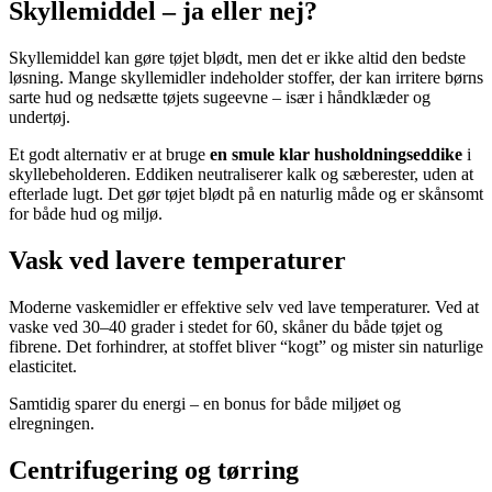
Skyllemiddel – ja eller nej?
Skyllemiddel kan gøre tøjet blødt, men det er ikke altid den bedste
løsning. Mange skyllemidler indeholder stoffer, der kan irritere børns
sarte hud og nedsætte tøjets sugeevne – især i håndklæder og
undertøj.
Et godt alternativ er at bruge
en smule klar husholdningseddike
i
skyllebeholderen. Eddiken neutraliserer kalk og sæberester, uden at
efterlade lugt. Det gør tøjet blødt på en naturlig måde og er skånsomt
for både hud og miljø.
Vask ved lavere temperaturer
Moderne vaskemidler er effektive selv ved lave temperaturer. Ved at
vaske ved 30–40 grader i stedet for 60, skåner du både tøjet og
fibrene. Det forhindrer, at stoffet bliver “kogt” og mister sin naturlige
elasticitet.
Samtidig sparer du energi – en bonus for både miljøet og
elregningen.
Centrifugering og tørring