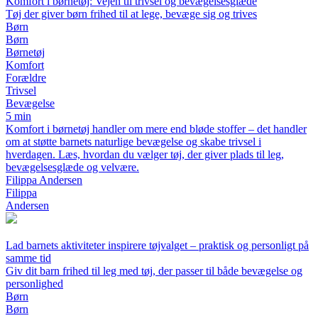
Komfort i børnetøj: Vejen til trivsel og bevægelsesglæde
Tøj der giver børn frihed til at lege, bevæge sig og trives
Børn
Børn
Børnetøj
Komfort
Forældre
Trivsel
Bevægelse
5 min
Komfort i børnetøj handler om mere end bløde stoffer – det handler
om at støtte barnets naturlige bevægelse og skabe trivsel i
hverdagen. Læs, hvordan du vælger tøj, der giver plads til leg,
bevægelsesglæde og velvære.
Filippa Andersen
Filippa
Andersen
Lad barnets aktiviteter inspirere tøjvalget – praktisk og personligt på
samme tid
Giv dit barn frihed til leg med tøj, der passer til både bevægelse og
personlighed
Børn
Børn