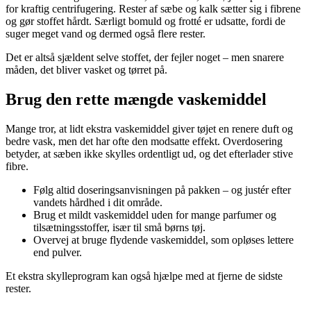
for kraftig centrifugering. Rester af sæbe og kalk sætter sig i fibrene
og gør stoffet hårdt. Særligt bomuld og frotté er udsatte, fordi de
suger meget vand og dermed også flere rester.
Det er altså sjældent selve stoffet, der fejler noget – men snarere
måden, det bliver vasket og tørret på.
Brug den rette mængde vaskemiddel
Mange tror, at lidt ekstra vaskemiddel giver tøjet en renere duft og
bedre vask, men det har ofte den modsatte effekt. Overdosering
betyder, at sæben ikke skylles ordentligt ud, og det efterlader stive
fibre.
Følg altid doseringsanvisningen på pakken – og justér efter
vandets hårdhed i dit område.
Brug et mildt vaskemiddel uden for mange parfumer og
tilsætningsstoffer, især til små børns tøj.
Overvej at bruge flydende vaskemiddel, som opløses lettere
end pulver.
Et ekstra skylleprogram kan også hjælpe med at fjerne de sidste
rester.