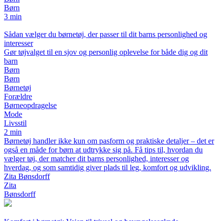
Børn
3 min
Sådan vælger du børnetøj, der passer til dit barns personlighed og
interesser
Gør tøjvalget til en sjov og personlig oplevelse for både dig og dit
barn
Børn
Børn
Børnetøj
Forældre
Børneopdragelse
Mode
Livsstil
2 min
Børnetøj handler ikke kun om pasform og praktiske detaljer – det er
også en måde for børn at udtrykke sig på. Få tips til, hvordan du
vælger tøj, der matcher dit barns personlighed, interesser og
hverdag, og som samtidig giver plads til leg, komfort og udvikling.
Zita Bønsdorff
Zita
Bønsdorff