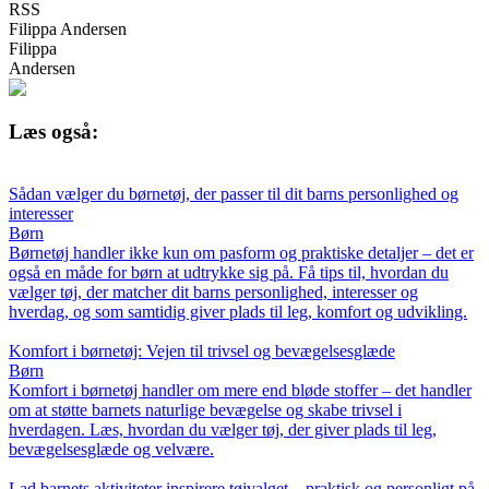
RSS
Filippa Andersen
Filippa
Andersen
Læs også:
Sådan vælger du børnetøj, der passer til dit barns personlighed og
interesser
Børn
Børnetøj handler ikke kun om pasform og praktiske detaljer – det er
også en måde for børn at udtrykke sig på. Få tips til, hvordan du
vælger tøj, der matcher dit barns personlighed, interesser og
hverdag, og som samtidig giver plads til leg, komfort og udvikling.
Komfort i børnetøj: Vejen til trivsel og bevægelsesglæde
Børn
Komfort i børnetøj handler om mere end bløde stoffer – det handler
om at støtte barnets naturlige bevægelse og skabe trivsel i
hverdagen. Læs, hvordan du vælger tøj, der giver plads til leg,
bevægelsesglæde og velvære.
Lad barnets aktiviteter inspirere tøjvalget – praktisk og personligt på