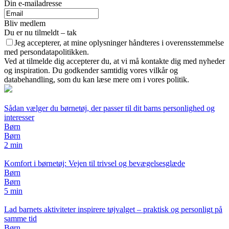
Din e-mailadresse
Bliv medlem
Du er nu tilmeldt – tak
Jeg accepterer, at mine oplysninger håndteres i overensstemmelse
med persondatapolitikken.
Ved at tilmelde dig accepterer du, at vi må kontakte dig med nyheder
og inspiration. Du godkender samtidig vores vilkår og
databehandling, som du kan læse mere om i vores politik.
Sådan vælger du børnetøj, der passer til dit barns personlighed og
interesser
Børn
Børn
2 min
Komfort i børnetøj: Vejen til trivsel og bevægelsesglæde
Børn
Børn
5 min
Lad barnets aktiviteter inspirere tøjvalget – praktisk og personligt på
samme tid
Børn