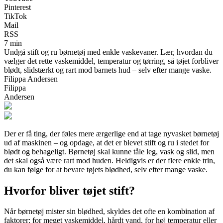
Pinterest
TikTok
Mail
RSS
7 min
Undgå stift og ru børnetøj med enkle vaskevaner. Lær, hvordan du
vælger det rette vaskemiddel, temperatur og tørring, så tøjet forbliver
blødt, slidstærkt og rart mod barnets hud – selv efter mange vaske.
Filippa Andersen
Filippa
Andersen
Der er få ting, der føles mere ærgerlige end at tage nyvasket børnetøj
ud af maskinen – og opdage, at det er blevet stift og ru i stedet for
blødt og behageligt. Børnetøj skal kunne tåle leg, vask og slid, men
det skal også være rart mod huden. Heldigvis er der flere enkle trin,
du kan følge for at bevare tøjets blødhed, selv efter mange vaske.
Hvorfor bliver tøjet stift?
Når børnetøj mister sin blødhed, skyldes det ofte en kombination af
faktorer: for meget vaskemiddel, hårdt vand, for høj temperatur eller