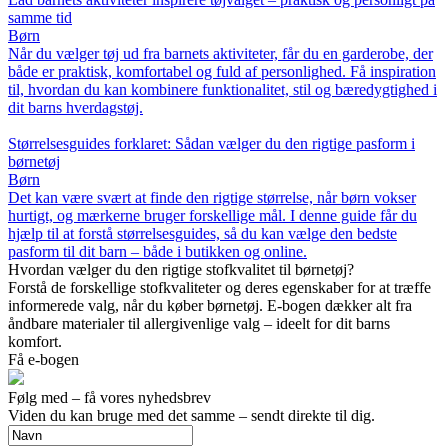
samme tid
Børn
Når du vælger tøj ud fra barnets aktiviteter, får du en garderobe, der
både er praktisk, komfortabel og fuld af personlighed. Få inspiration
til, hvordan du kan kombinere funktionalitet, stil og bæredygtighed i
dit barns hverdagstøj.
Størrelsesguides forklaret: Sådan vælger du den rigtige pasform i
børnetøj
Børn
Det kan være svært at finde den rigtige størrelse, når børn vokser
hurtigt, og mærkerne bruger forskellige mål. I denne guide får du
hjælp til at forstå størrelsesguides, så du kan vælge den bedste
pasform til dit barn – både i butikken og online.
Hvordan vælger du den rigtige stofkvalitet til børnetøj?
Forstå de forskellige stofkvaliteter og deres egenskaber for at træffe
informerede valg, når du køber børnetøj. E-bogen dækker alt fra
åndbare materialer til allergivenlige valg – ideelt for dit barns
komfort.
Få e-bogen
Følg med – få vores nyhedsbrev
Viden du kan bruge med det samme – sendt direkte til dig.