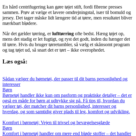
En hård centrifugering kan gøre tøjet stift, fordi fibrene presses
sammen. Prøv at vælge et lavere omdrejningstal, især til bomuld og
jersey. Det tager måske lidt længere tid at tørre, men resultatet bliver
mærkbart blødere.
Når det gælder tørring, er
lufttørring
ofte bedst. Hæng tøjet op,
mens det stadig er let fugtigt, og ryst det godt, inden du hænger det
til tørre. Hvis du bruger tørretumbler, så vælg et skånsomt program
og tag tøjet ud, så snart det er tørt – ikke overophedet.
Læs også:
Sådan vælger du børnetøj, der passer til dit barns personlighed og
interesser
Børn
Børnetøj handler ikke kun om pasform og praktiske detaljer – det er
også en måde for børn at udtrykke sig på. Få tips til, hvordan du
vælger tøj, der matcher dit barns personlighed, interesser og
hverdag, og som samtidig giver plads til leg, komfort og udvikling.
Komfort i børnetøj: Vejen til trivsel og bevægelsesglæde
Børn
Komfort i børnetøj handler om mere end bløde stoffer – det handler