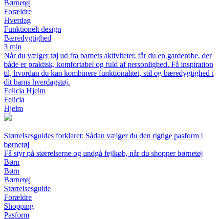
Børnetøj
Forældre
Hverdag
Funktionelt design
Bæredygtighed
3 min
Når du vælger tøj ud fra barnets aktiviteter, får du en garderobe, der
både er praktisk, komfortabel og fuld af personlighed. Få inspiration
til, hvordan du kan kombinere funktionalitet, stil og bæredygtighed i
dit barns hverdagstøj.
Felicia Hjelm
Felicia
Hjelm
Størrelsesguides forklaret: Sådan vælger du den rigtige pasform i
børnetøj
Få styr på størrelserne og undgå fejlkøb, når du shopper børnetøj
Børn
Børn
Børnetøj
Størrelsesguide
Forældre
Shopping
Pasform