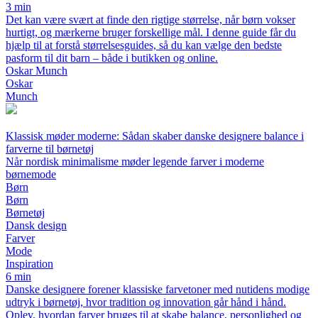
3 min
Det kan være svært at finde den rigtige størrelse, når børn vokser
hurtigt, og mærkerne bruger forskellige mål. I denne guide får du
hjælp til at forstå størrelsesguides, så du kan vælge den bedste
pasform til dit barn – både i butikken og online.
Oskar Munch
Oskar
Munch
Klassisk møder moderne: Sådan skaber danske designere balance i
farverne til børnetøj
Når nordisk minimalisme møder legende farver i moderne
børnemode
Børn
Børn
Børnetøj
Dansk design
Farver
Mode
Inspiration
6 min
Danske designere forener klassiske farvetoner med nutidens modige
udtryk i børnetøj, hvor tradition og innovation går hånd i hånd.
Oplev, hvordan farver bruges til at skabe balance, personlighed og